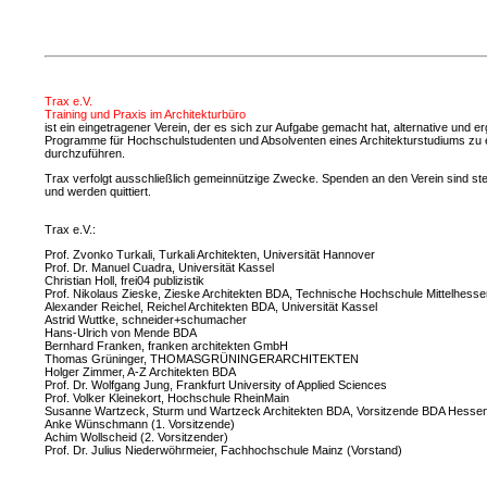
Trax e.V.
Training und Praxis im Architekturbüro
ist ein eingetragener Verein, der es sich zur Aufgabe gemacht hat, alternative und 
Programme für Hochschulstudenten und Absolventen eines Architekturstudiums zu 
durchzuführen.
Trax verfolgt ausschließlich gemeinnützige Zwecke. Spenden an den Verein sind ste
und werden quittiert.
Trax e.V.:
Prof. Zvonko Turkali, Turkali Architekten, Universität Hannover
Prof. Dr. Manuel Cuadra, Universität Kassel
Christian Holl, frei04 publizistik
Prof. Nikolaus Zieske, Zieske Architekten BDA, Technische Hochschule Mittelhesse
Alexander Reichel, Reichel Architekten BDA, Universität Kassel
Astrid Wuttke, schneider+schumacher
Hans-Ulrich von Mende BDA
Bernhard Franken, franken architekten GmbH
Thomas Grüninger, THOMASGRÜNINGERARCHITEKTEN
Holger Zimmer, A-Z Architekten BDA
Prof. Dr. Wolfgang Jung, Frankfurt University of Applied Sciences
Prof. Volker Kleinekort, Hochschule RheinMain
Susanne Wartzeck, Sturm und Wartzeck Architekten BDA, Vorsitzende BDA Hesse
Anke Wünschmann (1. Vorsitzende)
Achim Wollscheid (2. Vorsitzender)
Prof. Dr. Julius Niederwöhrmeier, Fachhochschule Mainz (Vorstand)